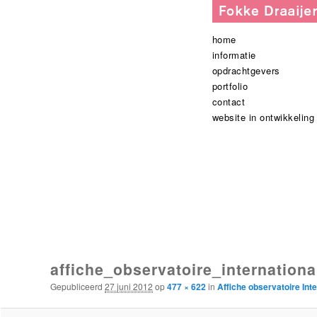
Hoofdmenu
spring
spring
home
naar
naar
informatie
de
de
opdrachtgevers
primaire
secundaire
portfolio
inhoud
inhoud
contact
website in ontwikkeling
Afbeeldingsnavigatie
affiche_observatoire_internation
Gepubliceerd
27 juni 2012
op
477 × 622
in
Affiche observatoire Int