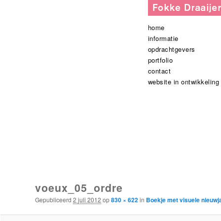
Hoofdmenu
spring
spring
home
naar
naar
informatie
de
de
opdrachtgevers
primaire
secundaire
portfolio
inhoud
inhoud
contact
website in ontwikkeling
Afbeeldingsnavigatie
voeux_05_ordre
Gepubliceerd
2 juli 2012
op
830 × 622
in
Boekje met visuele nieuwj