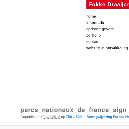
Hoofdmenu
spring
spring
home
naar
naar
informatie
de
de
opdrachtgevers
primaire
secundaire
portfolio
inhoud
inhoud
contact
website in ontwikkeling
Afbeeldingsnavigatie
parcs_nationaux_de_france_sign
Gepubliceerd
3 juni 2012
op
750 × 500
in
Bewegwijzering Franse Na