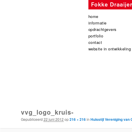
Hoofdmenu
spring
spring
home
naar
naar
informatie
de
de
opdrachtgevers
primaire
secundaire
portfolio
inhoud
inhoud
contact
website in ontwikkeling
Afbeeldingsnavigatie
vvg_logo_kruis-
Gepubliceerd
22 juni 2012
op
216 × 216
in
Huisstijl Vereniging van