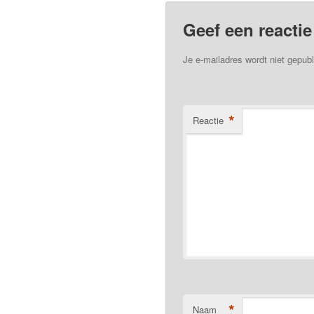
Geef een reactie
Je e-mailadres wordt niet gepubl
*
Reactie
*
Naam