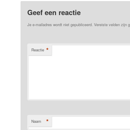
Geef een reactie
Je e-mailadres wordt niet gepubliceerd.
Vereiste velden zijn
*
Reactie
*
Naam