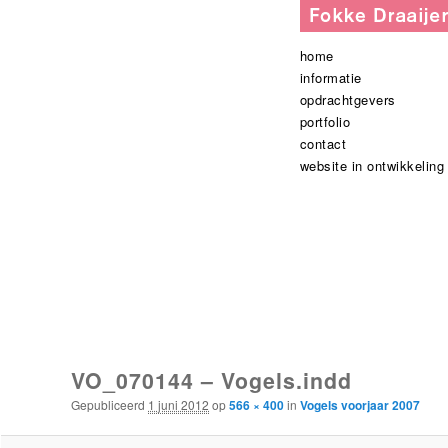
Hoofdmenu
spring
spring
home
naar
naar
informatie
de
de
opdrachtgevers
primaire
secundaire
portfolio
inhoud
inhoud
contact
website in ontwikkeling
Afbeeldingsnavigatie
VO_070144 – Vogels.indd
Gepubliceerd
1 juni 2012
op
566 × 400
in
Vogels voorjaar 2007